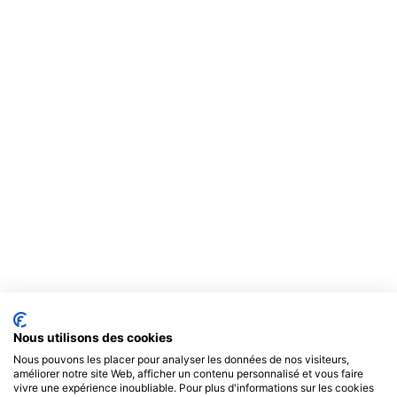
françaises et toute contestation ou litiges qui pourraient
naître de l’interprétation ou de l’exécution de celles-ci
seront de la compétence exclusive des tribunaux dont
dépend le siège social du Campus de l’Esthétique et du
Spa. La langue de référence, pour le règlement de
contentieux éventuels, est le français.
Ces mentions peuvent être modifiées à tout moment par le
Campus de l’esthétique et du Spa, les actualisations sont
mises en ligne sans en avertir l’utilisateur et sont réputées
acceptées sans réserve lorsque vous vous connectez au
Site.
Nous utilisons des cookies
Nous pouvons les placer pour analyser les données de nos visiteurs,
améliorer notre site Web, afficher un contenu personnalisé et vous faire
vivre une expérience inoubliable. Pour plus d'informations sur les cookies